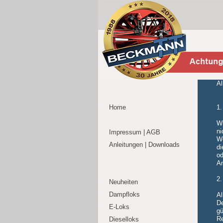
Al
Home
1.
Wi
ni
Impressum | AGB
We
Anleitungen | Downloads
di
od
An
2.
Neuheiten
Dampfloks
Al
De
E-Loks
gü
Re
Dieselloks