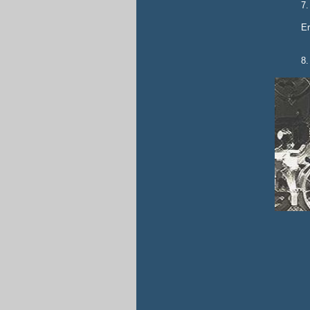
7.
Er
8.