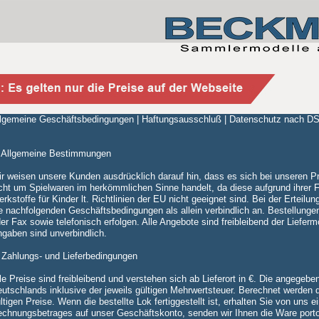
lgemeine Geschäftsbedingungen |
Haftungsausschluß
|
Datenschutz nach 
 Allgemeine Bestimmungen
r weisen unsere Kunden ausdrücklich darauf hin, dass es sich bei unseren
cht um Spielwaren im herkömmlichen Sinne handelt, da diese aufgrund ihrer Fi
rkstoffe für Kinder lt. Richtlinien der EU nicht geeignet sind. Bei der Erteilu
e nachfolgenden Geschäftsbedingungen als allein verbindlich an. Bestellungen
er Fax sowie telefonisch erfolgen. Alle Angebote sind freibleibend der Liefer
gaben sind unverbindlich.
 Zahlungs- und Lieferbedingungen
le Preise sind freibleibend und verstehen sich ab Lieferort in €. Die angegebe
utschlands inklusive der jeweils gültigen Mehrwertsteuer. Berechnet werden 
ltigen Preise. Wenn die bestellte Lok fertiggestellt ist, erhalten Sie von un
chnungsbetrages auf unser Geschäftskonto, senden wir Ihnen die Ware portof