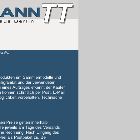
DSGVO
 Produkten um Sammlermodelle und
ligranität und der verwendeten
ng eines Auftrages erkennt der Käufer
 können schriftlich per Post, E-Mail
möglichkeit vorbehalten. Technische
nen Preise gelten innerhalb
die jeweils am Tage des Versands
s eine Rechnung. Nach Eingang des
rei als Postpaket zu. Bei