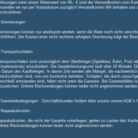
eferungen unter einem Warenwert von 85,- € sind die Versandkosten vom Kun
rsenden wir nur per Vorauskasse zuzüglich Versandkosten Wir behalten uns da
rchzuführen.
 Stornierungen
ornierungen können nur anerkannt werden, wenn die Ware noch nicht verschick
hriftform. Die Kosten einer nicht rechtens erfolgten Stornierung trägt der Best
 Transportschäden
ansportschäden sind unverzüglich dem Überbringer (Spediteur, Bahn, Post ode
hadensersatz einzufordern. Die Gewährleistungszeit läuft über 24 Monate. Di
 Datum des Kaufbeleges. In dieser Zeit werden alle Mängel, die nachweislich a
rückzuführen sind, von uns kostenlos behoben. Schäden, die durch unsach
rschleiß entstanden sind, fallen nicht unter die Garantie. Bei Garantiefällen 
nzureichen. Unfreie Rücksendungen können leider nicht angenommen werden
 Garantiebedingungen : Geschäftskunden fordern bitte unsere unsere AGB´s f
 Reparaturkosten
paraturkosten, die nicht der Garantie unterliegen, gehen zu Lasten des Käuf
freie Rücksendungen können leider nicht angenommen werden.