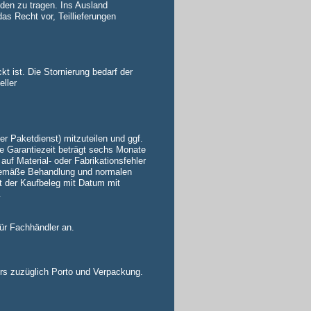
den zu tragen. Ins Ausland
s Recht vor, Teillieferungen
t ist. Die Stornierung bedarf der
eller
r Paketdienst) mitzuteilen und ggf.
e Garantiezeit beträgt sechs Monate
uf Material- oder Fabrikationsfehler
gemäße Behandlung und normalen
ist der Kaufbeleg mit Datum mit
.
ür Fachhändler an.
ers zuzüglich Porto und Verpackung.