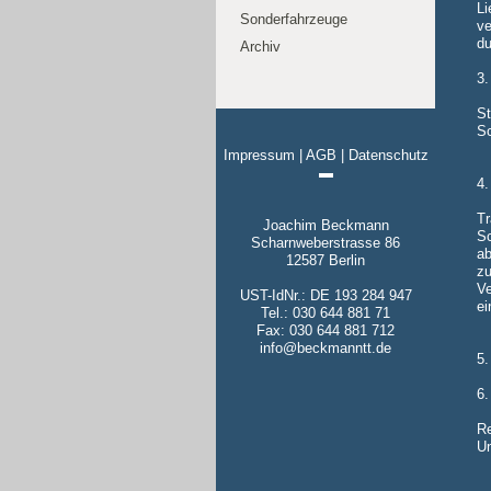
Li
Sonderfahrzeuge
ve
du
Archiv
3.
St
Sc
Impressum | AGB | Datenschutz
▬
4.
Tr
Joachim Beckmann
Sc
Scharnweberstrasse 86
ab
12587 Berlin
zu
Ve
UST-IdNr.: DE 193 284 947
ei
Tel.: 030 644 881 71
Fax: 030 644 881 712
info@beckmanntt.de
5.
6.
Re
Un